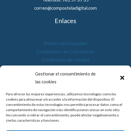
correo@composteladigital.com
Enlaces
Política de Privacidad
Condiciones de Contratación
Condiciones de Compra
Desistimiento
Gestionar el consentimiento de
Política de Cookies
las cookies
Accesibilidad
Para ofrecer las mejores experiencias, utilizamos tecnologías como las
cookies para almacenar y/o acceder a la información del dispositivo. El
consentimiento de estas tecnologías nos permitirá procesar datos como el
comportamiento de navegación o las identificaciones únicas en este sitio.
No consentir o retirar el consentimiento, puede afectar negativamente a
© 2026 Compostela Digital
ciertas características y funciones.
Financiado por la Unión Europea con el programa de Kit