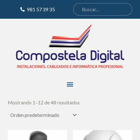
Ir
981 57 39 35
al
contenido
Menu
Mostrando 1–12 de 48 resultados