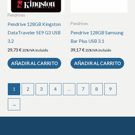
Pendrives
Pendrives
Pendrive 128GB Kingston
DataTraveler SE9 G3 USB
Pendrive 128GB Samsung
3.2
Bar Plus USB 3.1
29,73
€
39,17
€
21% IVA incluido
21% IVA incluido
AÑADIR AL CARRITO
AÑADIR AL CARRITO
1
2
3
4
…
7
8
9
→