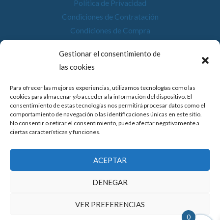
Política de Privacidad
Condiciones de Contratación
Condiciones de Compra
Desistimiento
Gestionar el consentimiento de
Política de Cookies
las cookies
Accesibilidad
Para ofrecer las mejores experiencias, utilizamos tecnologías como las
cookies para almacenar y/o acceder a la información del dispositivo. El
consentimiento de estas tecnologías nos permitirá procesar datos como el
comportamiento de navegación o las identificaciones únicas en este sitio.
No consentir o retirar el consentimiento, puede afectar negativamente a
© 2026 Compostela Digital
ciertas características y funciones.
Financiado por la Unión Europea con el programa de Kit
ACEPTAR
Digital por los fondos Next Generation (EU) del
mecanismo de recuperación y resiliencia.
DENEGAR
VER PREFERENCIAS
0