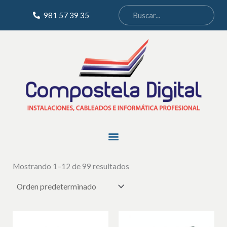
Ir
981 57 39 35
al
contenido
Menu
Mostrando 1–12 de 99 resultados