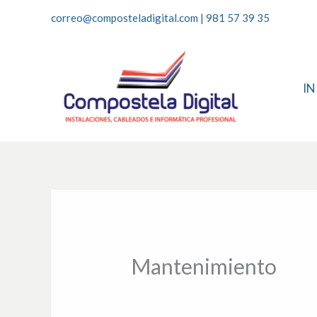
Ir
correo@composteladigital.com
|
981 57 39 35
al
contenido
IN
Mantenimiento