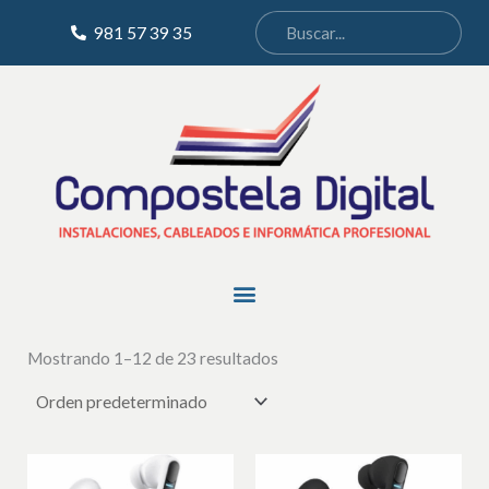
Ir
981 57 39 35
al
contenido
Menu
Mostrando 1–12 de 23 resultados