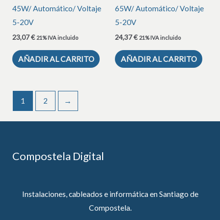
45W/ Automático/ Voltaje
65W/ Automático/ Voltaje
5-20V
5-20V
23,07
€
24,37
€
21% IVA incluido
21% IVA incluido
AÑADIR AL CARRITO
AÑADIR AL CARRITO
1
2
→
Compostela Digital
Instalaciones, cableados e informática en Santiago de
Compostela.