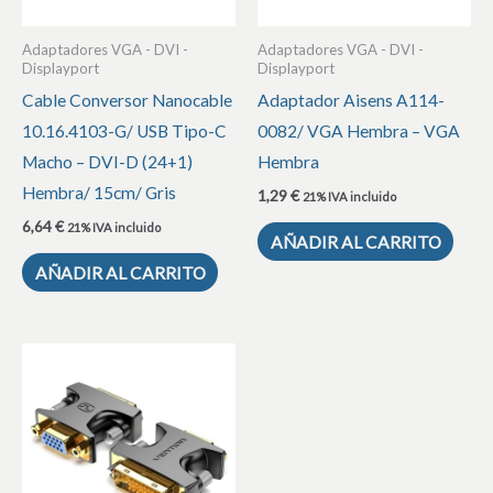
Adaptadores VGA - DVI -
Adaptadores VGA - DVI -
Displayport
Displayport
Cable Conversor Nanocable
Adaptador Aisens A114-
10.16.4103-G/ USB Tipo-C
0082/ VGA Hembra – VGA
Macho – DVI-D (24+1)
Hembra
Hembra/ 15cm/ Gris
1,29
€
21% IVA incluido
6,64
€
21% IVA incluido
AÑADIR AL CARRITO
AÑADIR AL CARRITO