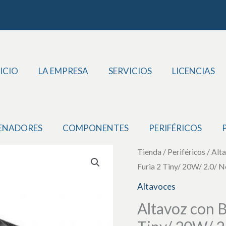
ICIO
LA EMPRESA
SERVICIOS
LICENCIAS
ENADORES
COMPONENTES
PERIFÉRICOS
Altavoz
Tienda
/
Periféricos
/
Alt
Furia 2 Tiny/ 20W/ 2.0/ 
con
Bluetooth
Altavoces
NGS
Altavoz con B
Roller