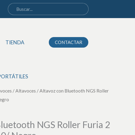
Bluetooth
NGS
Roller
Furia
2
TIENDA
CONTACTAR
Tiny/
20W/
2.0/
PORTÁTILES
Negro
cantidad
avoces
/
Altavoces
/ Altavoz con Bluetooth NGS Roller
Negro
luetooth NGS Roller Furia 2