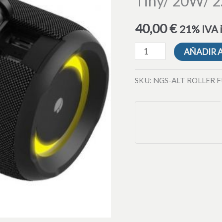
Tiny/ 20W/ 2
Furia
2
40,00
€
21% IVA 
Tiny/
20W/
AÑADIR 
2.0/
Negro
SKU:
NGS-ALT ROLLER F
cantidad