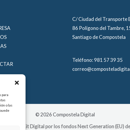
C/ Ciudad del Transporte
RESA
86 Polígono del Tambre, 
IOS
Santiago de Compostela
IAS
Teléfono: 981 57 39 35
CTAR
correo@composteladigita
s para
stas
ón o las
, puede
© 2026 Compostela Digital
ograma de Kit Digital por los fondos Next Generation (EU) de