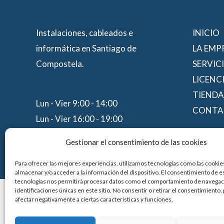
Instalaciones, cableados e
INICIO
informática en Santiago de
LA EMP
Compostela.
SERVIC
LICENC
TIENDA
Lun - Vier 9:00 - 14:00
CONTA
Lun - Vier 16:00 - 19:00
Sáb - Dom CERRADO
Gestionar el consentimiento de las cookies
Para ofrecer las mejores experiencias, utilizamos tecnologías como las cookie
almacenar y/o acceder a la información del dispositivo. El consentimiento de e
tecnologías nos permitirá procesar datos como el comportamiento de navegaci
identificaciones únicas en este sitio. No consentir o retirar el consentimiento
afectar negativamente a ciertas características y funciones.
Financiado por la Unión Europea con el pr