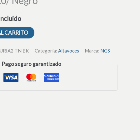
.0/ Negro
incluido
AL CARRITO
URIA2 TN BK
Categoría:
Altavoces
Marca:
NGS
Pago seguro garantizado