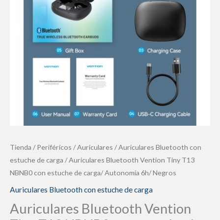
NBNB0
con
estuche
de
carga/
Autonomía
6h/
Negros
cantidad
Tienda
/
Periféricos
/
Auriculares
/
Auriculares Bluetooth con
estuche de carga
/ Auriculares Bluetooth Vention Tiny T13
NBNB0 con estuche de carga/ Autonomía 6h/ Negros
Auriculares Bluetooth con estuche de carga
Auriculares Bluetooth Vention