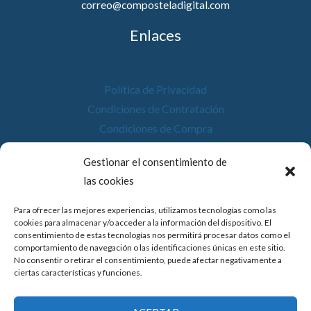
correo@composteladigital.com
Enlaces
Política de Privacidad
Condiciones de Contratación
Condiciones de Compra
Desistimiento
Gestionar el consentimiento de
Política de Cookies
las cookies
Accesibilidad
Para ofrecer las mejores experiencias, utilizamos tecnologías como las
cookies para almacenar y/o acceder a la información del dispositivo. El
consentimiento de estas tecnologías nos permitirá procesar datos como el
comportamiento de navegación o las identificaciones únicas en este sitio.
No consentir o retirar el consentimiento, puede afectar negativamente a
© 2026 Compostela Digital
ciertas características y funciones.
Financiado por la Unión Europea con el programa de Kit