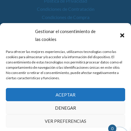
Política de Privacidad
Condiciones de Contratación
Condiciones de Compra
Desistimiento
Gestionar el consentimiento de
Política de Cookies
las cookies
Accesibilidad
Para ofrecer las mejores experiencias, utilizamos tecnologías como las
cookies para almacenar y/o acceder a la información del dispositivo. El
consentimiento de estas tecnologías nos permitirá procesar datos como el
comportamiento de navegación o las identificaciones únicas en este sitio.
No consentir o retirar el consentimiento, puede afectar negativamente a
© 2026 Compostela Digital
ciertas características y funciones.
Financiado por la Unión Europea con el programa de Kit
ACEPTAR
Digital por los fondos Next Generation (EU) del
mecanismo de recuperación y resiliencia.
DENEGAR
VER PREFERENCIAS
0