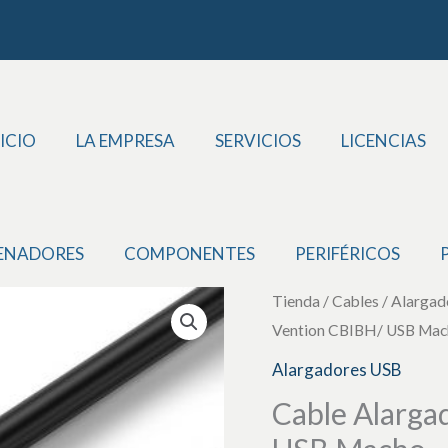
ICIO
LA EMPRESA
SERVICIOS
LICENCIAS
ENADORES
COMPONENTES
PERIFÉRICOS
Cable
Tienda
/
Cables
/
Alargad
Vention CBIBH/ USB Mac
Alargador
USB
Alargadores USB
2.0
Cable Alarga
Vention