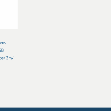
sens
SB
ps/ 3m/