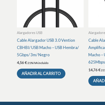
Alargadores USB
Alargador
Cable Alargador USB 3.0 Vention
Cable Al
CBHBI/ USB Macho – USB Hembra/
Amplific
5Gbps/ 3m/ Negro
Macho – 
625Mbps
4,56
€
21% IVA incluido
14,76
€
21%
AÑADIR AL CARRITO
AÑADI