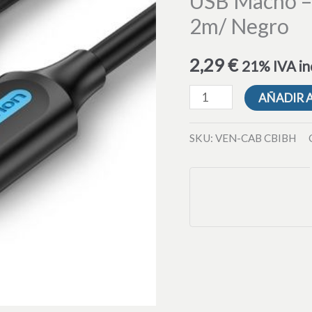
USB Macho –
CBIBH/
2m/ Negro
USB
Macho
2,29
€
21% IVA in
-
USB
AÑADIR 
Hembra/
480Mbps/
SKU:
VEN-CAB CBIBH
2m/
Negro
cantidad