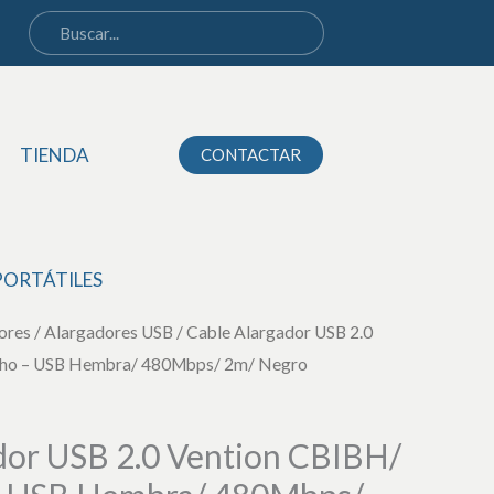
2.0
Vention
CBIBH/
USB
TIENDA
CONTACTAR
Macho
-
USB
Hembra/
PORTÁTILES
480Mbps/
ores
/
Alargadores USB
2m/
/ Cable Alargador USB 2.0
ho – USB Hembra/ 480Mbps/ 2m/ Negro
Negro
cantidad
dor USB 2.0 Vention CBIBH/