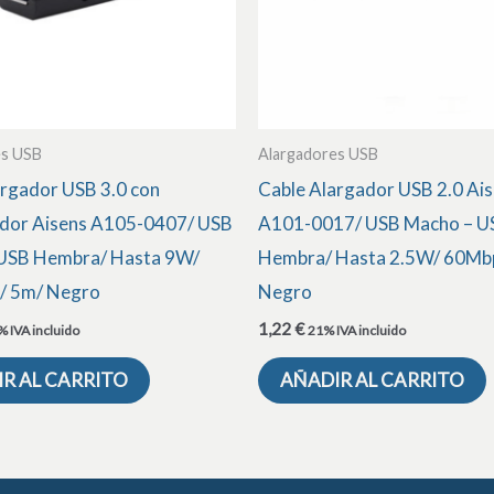
es USB
Alargadores USB
argador USB 3.0 con
Cable Alargador USB 2.0 Ai
ador Aisens A105-0407/ USB
A101-0017/ USB Macho – U
USB Hembra/ Hasta 9W/
Hembra/ Hasta 2.5W/ 60Mb
/ 5m/ Negro
Negro
1,22
€
 IVA incluido
21% IVA incluido
R AL CARRITO
AÑADIR AL CARRITO