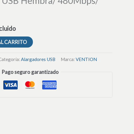
 USB Hembra/ 480Mbps/
cluido
AL CARRITO
Categoría:
Alargadores USB
Marca:
VENTION
Pago seguro garantizado