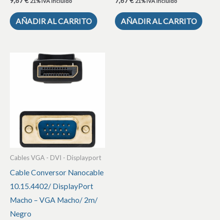
9,87
€
7,67
€
21% IVA incluido
21% IVA incluido
AÑADIR AL CARRITO
AÑADIR AL CARRITO
Cables VGA - DVI - Displayport
Cable Conversor Nanocable
10.15.4402/ DisplayPort
Macho – VGA Macho/ 2m/
Negro