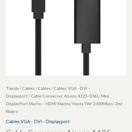
Mini
DisplayPort
Macho
-
HDMI
Macho/
Hasta
5W/
2300Mbps/
2m/
Negro
Tienda
/
Cables
/
Cables
/
Cables VGA - DVI -
cantidad
Displayport
/ Cable Conversor Aisens A125-0361/ Mini
DisplayPort Macho – HDMI Macho/ Hasta 5W/ 2300Mbps/ 2m/
Negro
Cables VGA - DVI - Displayport