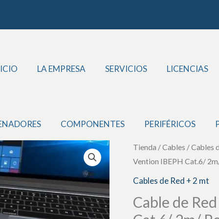
ICIO
LA EMPRESA
SERVICIOS
LICENCIAS
ENADORES
COMPONENTES
PERIFÉRICOS
Cable
Tienda
/
Cables
/
Cables 
Vention IBEPH Cat.6/ 2m
de
Red
Cables de Red + 2 mt
RJ45
Cable de Red
UTP