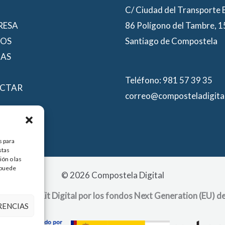
C/ Ciudad del Transporte
RESA
86 Polígono del Tambre, 
IOS
Santiago de Compostela
IAS
Teléfono: 981 57 39 35
CTAR
correo@composteladigita
s para
stas
ón o las
, puede
© 2026 Compostela Digital
ograma de Kit Digital por los fondos Next Generation (EU) de
RENCIAS