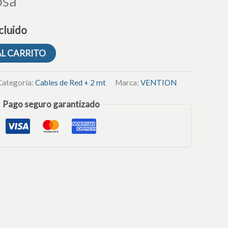
osa
cluido
AL CARRITO
Categoría:
Cables de Red + 2 mt
Marca:
VENTION
Pago seguro garantizado