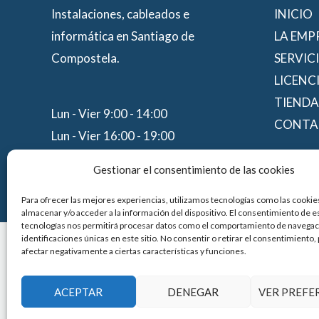
Instalaciones, cableados e
INICIO
informática en Santiago de
LA EMP
Compostela.
SERVIC
LICENC
TIENDA
Lun - Vier 9:00 - 14:00
CONTA
Lun - Vier 16:00 - 19:00
Sáb - Dom CERRADO
Gestionar el consentimiento de las cookies
Para ofrecer las mejores experiencias, utilizamos tecnologías como las cookie
almacenar y/o acceder a la información del dispositivo. El consentimiento de e
tecnologías nos permitirá procesar datos como el comportamiento de navegaci
identificaciones únicas en este sitio. No consentir o retirar el consentimiento
afectar negativamente a ciertas características y funciones.
Financiado por la Unión Europea con el pr
ACEPTAR
DENEGAR
VER PREFE