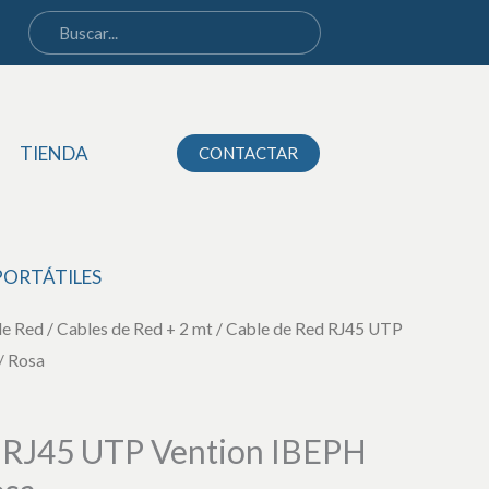
Red
RJ45
UTP
Vention
IBEPH
TIENDA
CONTACTAR
Cat.6/
2m/
Rosa
PORTÁTILES
cantidad
de Red
/
Cables de Red + 2 mt
/ Cable de Red RJ45 UTP
/ Rosa
 RJ45 UTP Vention IBEPH