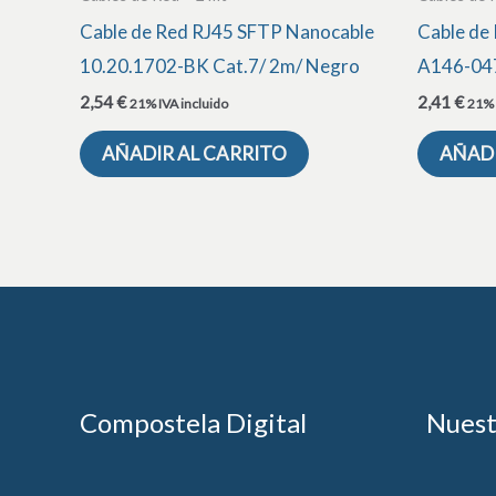
Cable de Red RJ45 SFTP Nanocable
Cable de
10.20.1702-BK Cat.7/ 2m/ Negro
A146-047
2,54
€
2,41
€
21% IVA incluido
21% 
AÑADIR AL CARRITO
AÑADI
Compostela Digital
Nuest