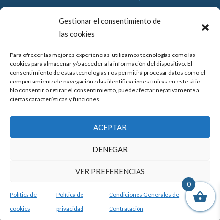
Desistimiento
Gestionar el consentimiento de
Política de Cookies
las cookies
Accesibilidad
Para ofrecer las mejores experiencias, utilizamos tecnologías como las
cookies para almacenar y/o acceder a la información del dispositivo. El
consentimiento de estas tecnologías nos permitirá procesar datos como el
comportamiento de navegación o las identificaciones únicas en este sitio.
No consentir o retirar el consentimiento, puede afectar negativamente a
© 2026 Compostela Digital
ciertas características y funciones.
Financiado por la Unión Europea con el programa de Kit
ACEPTAR
Digital por los fondos Next Generation (EU) del
mecanismo de recuperación y resiliencia.
DENEGAR
VER PREFERENCIAS
0
Política de
Política de
Condiciones Generales de
cookies
privacidad
Contratación