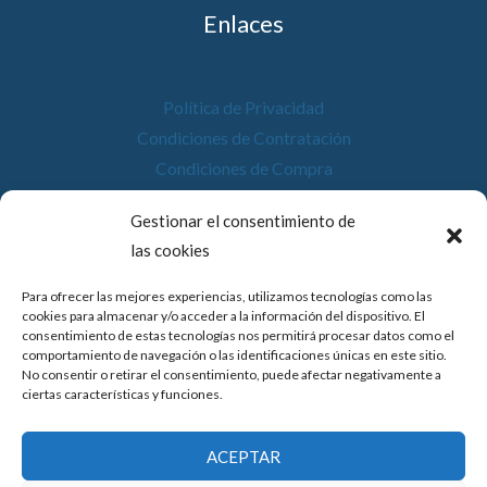
Enlaces
Política de Privacidad
Condiciones de Contratación
Condiciones de Compra
Desistimiento
Gestionar el consentimiento de
Política de Cookies
las cookies
Accesibilidad
Para ofrecer las mejores experiencias, utilizamos tecnologías como las
cookies para almacenar y/o acceder a la información del dispositivo. El
consentimiento de estas tecnologías nos permitirá procesar datos como el
comportamiento de navegación o las identificaciones únicas en este sitio.
No consentir o retirar el consentimiento, puede afectar negativamente a
© 2026 Compostela Digital
ciertas características y funciones.
Financiado por la Unión Europea con el programa de Kit
ACEPTAR
Digital por los fondos Next Generation (EU) del