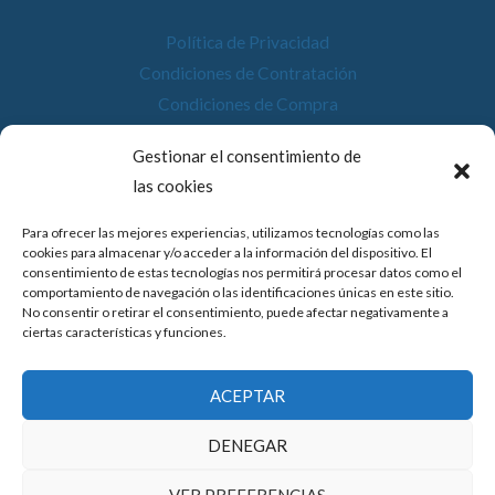
Política de Privacidad
Condiciones de Contratación
Condiciones de Compra
Desistimiento
Gestionar el consentimiento de
Política de Cookies
las cookies
Accesibilidad
Para ofrecer las mejores experiencias, utilizamos tecnologías como las
cookies para almacenar y/o acceder a la información del dispositivo. El
consentimiento de estas tecnologías nos permitirá procesar datos como el
comportamiento de navegación o las identificaciones únicas en este sitio.
No consentir o retirar el consentimiento, puede afectar negativamente a
© 2026 Compostela Digital
ciertas características y funciones.
Financiado por la Unión Europea con el programa de Kit
ACEPTAR
Digital por los fondos Next Generation (EU) del
mecanismo de recuperación y resiliencia.
DENEGAR
VER PREFERENCIAS