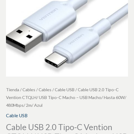
Vention
Azul
CTQLH/
cantidad
USB
Tipo-
C
Macho
-
USB
Macho/
Hasta
60W/
Tienda
/
Cables
/
Cables
/
Cable USB
/ Cable USB 2.0 Tipo-C
480Mbps/
Vention CTQLH/ USB Tipo-C Macho – USB Macho/ Hasta 60W/
2m/
480Mbps/ 2m/ Azul
Azul
Cable USB
cantidad
Cable USB 2.0 Tipo-C Vention