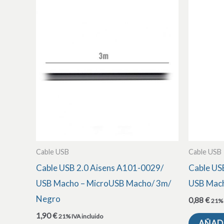
Cable USB
Cable USB
Cable USB 2.0 Aisens A101-0029/
Cable US
USB Macho – MicroUSB Macho/ 3m/
USB Mach
Negro
0,88
€
21% 
1,90
€
21% IVA incluido
AÑADI