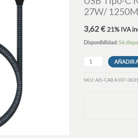
USB Tipo-C 
Aisens
27W/ 1250Mb
A107-
0631/
3,62
€
21% IVA in
USB
Tipo-
Disponibilidad:
56 dispo
C
Macho
AÑADIR 
-
USB
SKU:
AIS-CAB A107-063
Macho/
Hasta
27W/
1250Mbps/
1m/
Gris