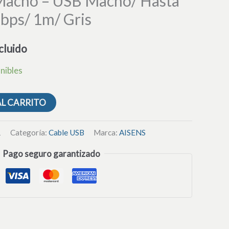
Macho – USB Macho/ Hasta
1250Mbps/
ps/ 1m/ Gris
1m/
Gris
cluido
cantidad
nibles
AL CARRITO
1
Categoría:
Cable USB
Marca:
AISENS
Pago seguro garantizado