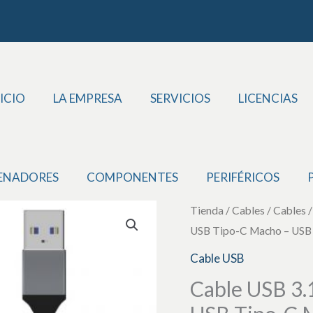
ICIO
LA EMPRESA
SERVICIOS
LICENCIAS
ENADORES
COMPONENTES
PERIFÉRICOS
Cable
Tienda
/
Cables
/
Cables
USB Tipo-C Macho – USB
USB
3.1
Cable USB
Tipo-
Cable USB 3.
C