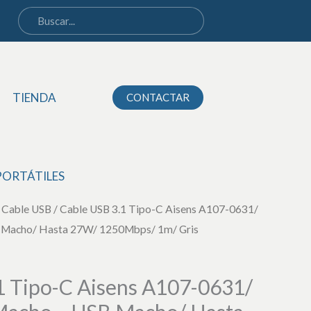
Tipo-
C
Aisens
A107-
TIENDA
CONTACTAR
0631/
USB
Tipo-
C
PORTÁTILES
Macho
/
Cable USB
/ Cable USB 3.1 Tipo-C Aisens A107-0631/
-
 Macho/ Hasta 27W/ 1250Mbps/ 1m/ Gris
USB
Macho/
Hasta
1 Tipo-C Aisens A107-0631/
27W/