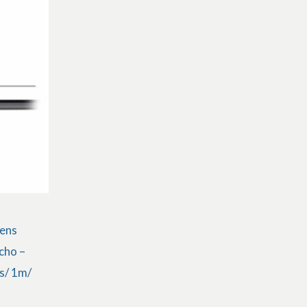
sens
cho –
s/ 1m/