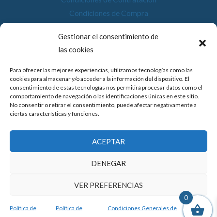
Condiciones de Compra
Desistimiento
Gestionar el consentimiento de
Política de Cookies
las cookies
Accesibilidad
Para ofrecer las mejores experiencias, utilizamos tecnologías como las
cookies para almacenar y/o acceder a la información del dispositivo. El
consentimiento de estas tecnologías nos permitirá procesar datos como el
comportamiento de navegación o las identificaciones únicas en este sitio.
No consentir o retirar el consentimiento, puede afectar negativamente a
© 2026 Compostela Digital
ciertas características y funciones.
Financiado por la Unión Europea con el programa de Kit
ACEPTAR
Digital por los fondos Next Generation (EU) del
mecanismo de recuperación y resiliencia.
DENEGAR
VER PREFERENCIAS
0
Política de
Política de
Condiciones Generales de