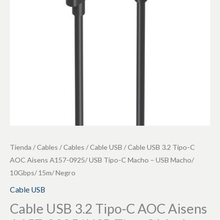
AOC
Negro
Aisens
cantidad
A157-
0925/
USB
Tipo-
C
Macho
-
USB
Macho/
Tienda
/
Cables
/
Cables
/
Cable USB
/ Cable USB 3.2 Tipo-C
10Gbps/
AOC Aisens A157-0925/ USB Tipo-C Macho – USB Macho/
15m/
10Gbps/ 15m/ Negro
Negro
Cable USB
cantidad
Cable USB 3.2 Tipo-C AOC Aisens