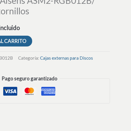
Aisens ASM2-RGB012B/
ornillos
incluido
AL CARRITO
GB012B
Categoría:
Cajas externas para Discos
Pago seguro garantizado