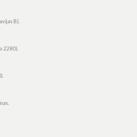
vijas B).
o 2280).
B.
mas.