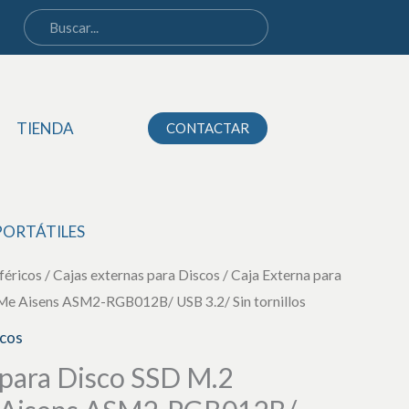
Disco
SSD
M.2
SATA/NVMe
TIENDA
CONTACTAR
Aisens
ASM2-
RGB012B/
USB
PORTÁTILES
3.2/
féricos
/
Cajas externas para Discos
Sin
/ Caja Externa para
 Aisens ASM2-RGB012B/ USB 3.2/ Sin tornillos
tornillos
cantidad
scos
 para Disco SSD M.2