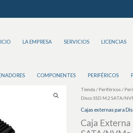
ICIO
LA EMPRESA
SERVICIOS
LICENCIAS
ENADORES
COMPONENTES
PERIFÉRICOS
Caja
Tienda
/
Periféricos
/
Peri
Disco SSD M.2 SATA/NVMe
Externa
para
Cajas externas para Di
Disco
Caja Externa
SSD