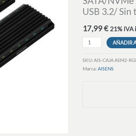
SATA/NVMe 
M.2
USB 3.2/ Sin t
SATA/NVMe
Aisens
17,99
€
21% IVA 
ASM2-
RGB012B/
AÑADIR 
USB
3.2/
SKU:
AIS-CAJA ASM2-R
Sin
Marca:
AISENS
tornillos
cantidad