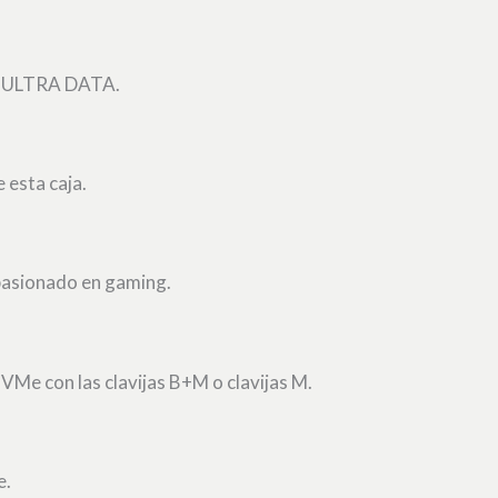
rie ULTRA DATA.
esta caja.
apasionado en gaming.
Me con las clavijas B+M o clavijas M.
e.