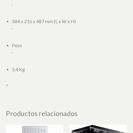
‘
384 x 216 x 487 mm (L x W x H)
‘
Peso
‘
3.4 Kg
«
Productos relacionados