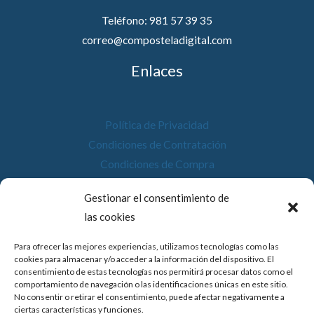
Teléfono: 981 57 39 35
correo@composteladigital.com
Enlaces
Política de Privacidad
Condiciones de Contratación
Condiciones de Compra
Desistimiento
Gestionar el consentimiento de
Política de Cookies
las cookies
Accesibilidad
Para ofrecer las mejores experiencias, utilizamos tecnologías como las
cookies para almacenar y/o acceder a la información del dispositivo. El
consentimiento de estas tecnologías nos permitirá procesar datos como el
comportamiento de navegación o las identificaciones únicas en este sitio.
No consentir o retirar el consentimiento, puede afectar negativamente a
© 2026 Compostela Digital
ciertas características y funciones.