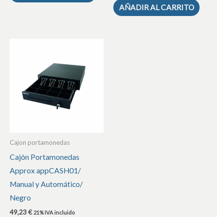
AÑADIR AL CARRITO
Cajon portamonedas
Cajón Portamonedas
Approx appCASH01/
Manual y Automático/
Negro
49,23
€
21% IVA incluido