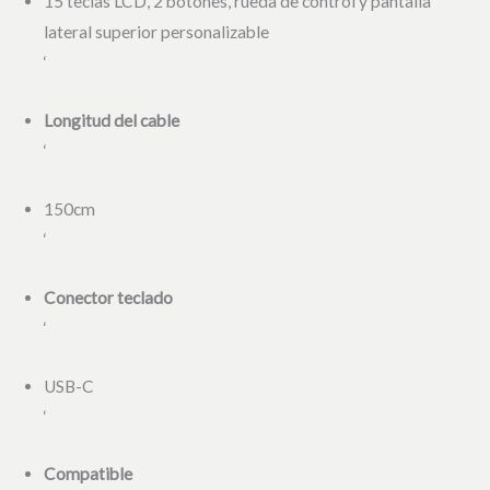
15 teclas LCD, 2 botones, rueda de control y pantalla
lateral superior personalizable
‘
Longitud del cable
‘
150cm
‘
Conector teclado
‘
USB-C
‘
Compatible