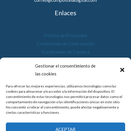
Enlaces
Política de Privacidad
Condiciones de Contratación
Condiciones de Compra
Desistimiento
Gestionar el consentimiento de
Política de Cookies
las cookies
Accesibilidad
Para ofrecer las mejores experiencias, utilizamos tecnologías como las
cookies para almacenar y/o acceder a la información del dispositivo. El
consentimiento de estas tecnologías nos permitirá procesar datos como el
comportamiento de navegación o las identificaciones únicas en este sitio.
No consentir o retirar el consentimiento, puede afectar negativamente a
© 2026 Compostela Digital
ciertas características y funciones.
Financiado por la Unión Europea con el programa de Kit
ACEPTAR
Digital por los fondos Next Generation (EU) del