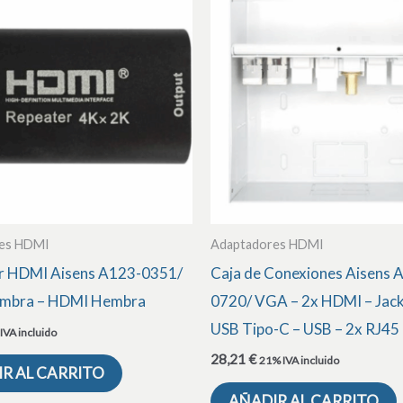
es HDMI
Adaptadores HDMI
r HDMI Aisens A123-0351/
Caja de Conexiones Aisens 
mbra – HDMI Hembra
0720/ VGA – 2x HDMI – Jack
USB Tipo-C – USB – 2x RJ45
IVA incluido
28,21
€
21% IVA incluido
R AL CARRITO
AÑADIR AL CARRITO