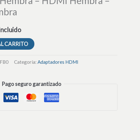
Hembra – HDMI Hembra –
mbra
incluido
AL CARRITO
FB0
Categoría:
Adaptadores HDMI
Pago seguro garantizado