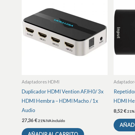
Adaptadores HDMI
Adaptador
Duplicador HDMI Vention AFJH0/ 3x
Repetido
HDMI Hembra – HDMI Macho / 1x
HDMI He
Audio
8,52
€
21% 
27,36
€
21% IVA incluido
AÑADI
AÑADIR AL CARRITO