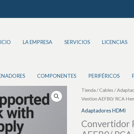
ICIO
LA EMPRESA
SERVICIOS
LICENCIAS
ENADORES
COMPONENTES
PERIFÉRICOS
Convertidor
Tienda
/
Cables
/
Adapta
Vention AEFB0/ RCA He
RCA
a
Adaptadores HDMI
HDMI
Convertidor
Vention