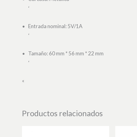
‘
Entrada nominal: 5V/1A
‘
Tamaño: 60 mm * 56 mm * 22 mm
‘
«
Productos relacionados