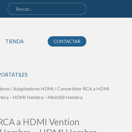
HDMI
Vention
AEFB0/
RCA
TIENDA
CONTACTAR
Hembra
-
HDMI
Hembra
PORTÁTILES
-
dores
/
Adaptadores HDMI
MiniUSB
/ Convertidor RCA a HDMI
mbra – HDMI Hembra – MiniUSB Hembra
Hembra
cantidad
 RCA a HDMI Vention