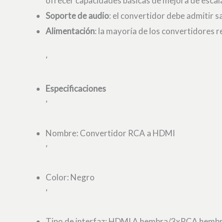
ofrecer capacidades básicas de mejora de escala
Soporte de audio
: el convertidor debe admitir s
Alimentación
: la mayoría de los convertidores 
‘
Especificaciones
‘
Nombre: Convertidor RCA a HDMI
‘
Color: Negro
‘
Tipo de interfaz: HDMI A hembra/3xRCA hemb