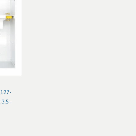
A127-
 3.5 –