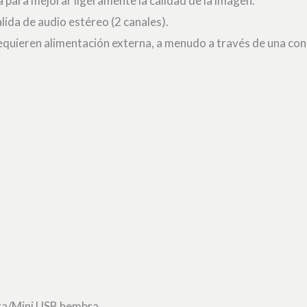
 para mejorar ligeramente la calidad de la imagen.
alida de audio estéreo (2 canales).
requieren alimentación externa, a menudo a través de una co
ra/Mini USB hembra