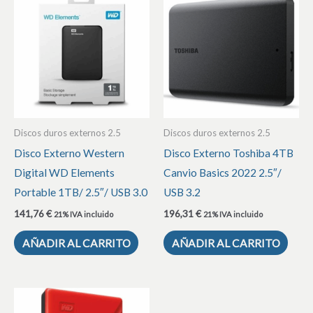
Discos duros externos 2.5
Discos duros externos 2.5
Disco Externo Western
Disco Externo Toshiba 4TB
Digital WD Elements
Canvio Basics 2022 2.5″/
Portable 1TB/ 2.5″/ USB 3.0
USB 3.2
141,76
€
196,31
€
21% IVA incluido
21% IVA incluido
AÑADIR AL CARRITO
AÑADIR AL CARRITO