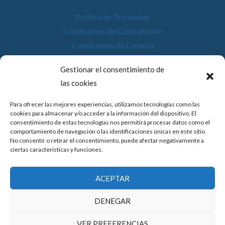
Política de Privacidad
Condiciones de Contratación
Condiciones de Compra
Desistimiento
Gestionar el consentimiento de
Política de Cookies
las cookies
Accesibilidad
Para ofrecer las mejores experiencias, utilizamos tecnologías como las
cookies para almacenar y/o acceder a la información del dispositivo. El
consentimiento de estas tecnologías nos permitirá procesar datos como el
comportamiento de navegación o las identificaciones únicas en este sitio.
No consentir o retirar el consentimiento, puede afectar negativamente a
© 2026 Compostela Digital
ciertas características y funciones.
Financiado por la Unión Europea con el programa de Kit
ACEPTAR
Digital por los fondos Next Generation (EU) del
mecanismo de recuperación y resiliencia.
DENEGAR
VER PREFERENCIAS