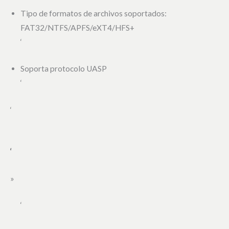
Tipo de formatos de archivos soportados:
FAT32/NTFS/APFS/eXT4/HFS+
‘
Soporta protocolo UASP
‘
‘
‘
»
‘