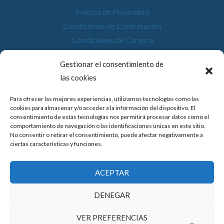
Política de Privacidad
Condiciones de Contratación
Condiciones de Compra
Desistimiento
Gestionar el consentimiento de
Política de Cookies
las cookies
Accesibilidad
Para ofrecer las mejores experiencias, utilizamos tecnologías como las
cookies para almacenar y/o acceder a la información del dispositivo. El
consentimiento de estas tecnologías nos permitirá procesar datos como el
comportamiento de navegación o las identificaciones únicas en este sitio.
No consentir o retirar el consentimiento, puede afectar negativamente a
© 2026 Compostela Digital
ciertas características y funciones.
Financiado por la Unión Europea con el programa de Kit
ACEPTAR
Digital por los fondos Next Generation (EU) del
mecanismo de recuperación y resiliencia.
DENEGAR
VER PREFERENCIAS