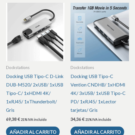
Dockstations
Dockstations
Docking USB Tipo-C D-Link
Docking USB Tipo-C
DUB-M520/ 2xUSB/ 1xUSB
Vention CNDHB/ 1xHDMI
Tipo-C/ 1xHDMI 4K/
4K/ 3xUSB/ 1xUSB Tipo-C
1xRJ45/ 1xThunderbolt/
PD/ 1xRJ45/ 1xLector
Gris
tarjetas/ Gris
69,38
€
34,36
€
21% IVA incluido
21% IVA incluido
AÑADIR AL CARRITO
AÑADIR AL CARRITO