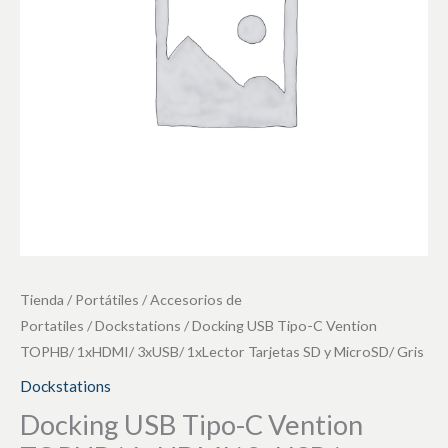
TOPHB/
1xHDMI/
3xUSB/
1xLector
Tarjetas
SD
y
MicroSD/
Gris
cantidad
Tienda
/
Portátiles
/
Accesorios de
Portatiles
/
Dockstations
/ Docking USB Tipo-C Vention
TOPHB/ 1xHDMI/ 3xUSB/ 1xLector Tarjetas SD y MicroSD/ Gris
Dockstations
Docking USB Tipo-C Vention