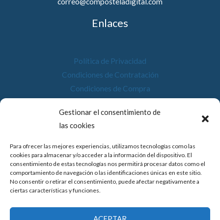
correo@composteladigital.com
Enlaces
Política de Privacidad
Condiciones de Contratación
Condiciones de Compra
Desistimiento
Gestionar el consentimiento de
Política de Cookies
las cookies
Accesibilidad
Para ofrecer las mejores experiencias, utilizamos tecnologías como las
cookies para almacenar y/o acceder a la información del dispositivo. El
consentimiento de estas tecnologías nos permitirá procesar datos como el
comportamiento de navegación o las identificaciones únicas en este sitio.
No consentir o retirar el consentimiento, puede afectar negativamente a
© 2026 Compostela Digital
ciertas características y funciones.
Financiado por la Unión Europea con el programa de Kit
ACEPTAR
Digital por los fondos Next Generation (EU) del