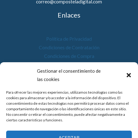
correo@composteladigital.com
Enlaces
Política de Privacidad
Condiciones de Contratación
Condiciones de Compra
Desistimiento
Gestionar el consentimiento de
Política de Cookies
las cookies
Accesibilidad
Para ofrecer las mejores experiencias, utilizamos tecnologías como las
cookies para almacenar y/o acceder a la información del dispositivo. El
consentimiento de estas tecnologías nos permitirá procesar datos como el
comportamiento de navegación o las identificaciones únicas en este sitio.
No consentir o retirar el consentimiento, puede afectar negativamente a
© 2026 Compostela Digital
ciertas características y funciones.
Financiado por la Unión Europea con el programa de Kit
ACEPTAR