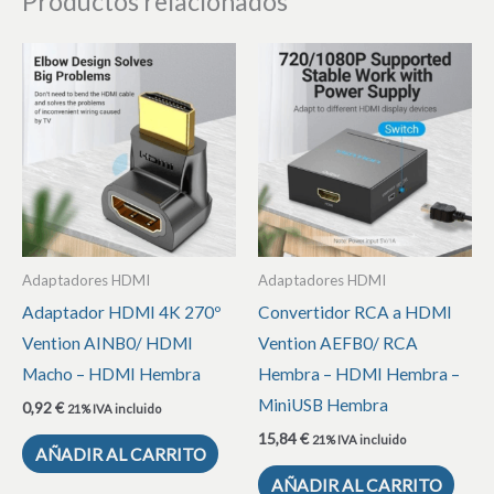
Productos relacionados
Adaptadores HDMI
Adaptadores HDMI
Adaptador HDMI 4K 270º
Convertidor RCA a HDMI
Vention AINB0/ HDMI
Vention AEFB0/ RCA
Macho – HDMI Hembra
Hembra – HDMI Hembra –
MiniUSB Hembra
0,92
€
21% IVA incluido
15,84
€
21% IVA incluido
AÑADIR AL CARRITO
AÑADIR AL CARRITO