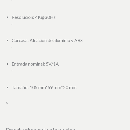
‘
Resolución: 4K@30Hz
‘
Carcasa: Aleación de aluminio y ABS
‘
Entrada nominal: 5V/1A
‘
Tamaño: 105 mm*59 mm*20 mm
«