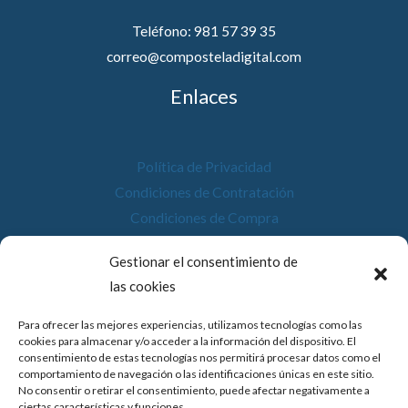
Teléfono: 981 57 39 35
correo@composteladigital.com
Enlaces
Política de Privacidad
Condiciones de Contratación
Condiciones de Compra
Desistimiento
Gestionar el consentimiento de
Política de Cookies
las cookies
Accesibilidad
Para ofrecer las mejores experiencias, utilizamos tecnologías como las
cookies para almacenar y/o acceder a la información del dispositivo. El
consentimiento de estas tecnologías nos permitirá procesar datos como el
comportamiento de navegación o las identificaciones únicas en este sitio.
No consentir o retirar el consentimiento, puede afectar negativamente a
© 2026 Compostela Digital
ciertas características y funciones.