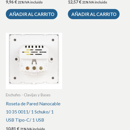
9,96
€
12,57
€
21% IVA incluido
21% IVA incluido
AÑADIR AL CARRITO
AÑADIR AL CARRITO
Enchufes - Clavijas y Bases
Roseta de Pared Nanocable
10 35 0011/ 1 Schuko/ 1
USB Tipo-C/ 1 USB
10,81
€
21% IVA incluido