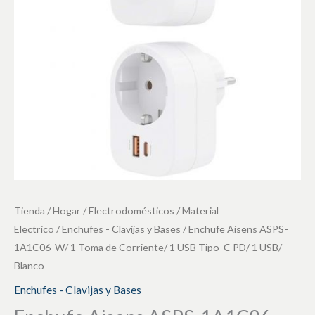
1
Toma
de
Corriente/
1
USB
Tipo-
C
PD/
1
USB/
Tienda
/
Hogar / Electrodomésticos
/
Material
Blanco
Electrico
/
Enchufes - Clavijas y Bases
/ Enchufe Aisens ASPS-
cantidad
1A1C06-W/ 1 Toma de Corriente/ 1 USB Tipo-C PD/ 1 USB/
Blanco
Enchufes - Clavijas y Bases