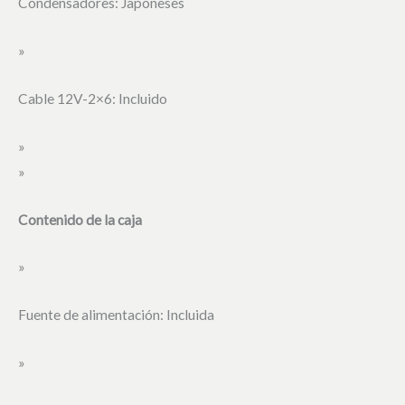
Condensadores: Japoneses
»
Cable 12V-2×6: Incluido
»
»
Contenido de la caja
»
Fuente de alimentación: Incluida
»