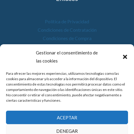
Política de Privacidad
Condiciones de Contratación
Condiciones de Compra
Desistimiento
Gestionar el consentimiento de
Política de Cookies
las cookies
Accesibilidad
Para ofrecer las mejores experiencias, utilizamos tecnologías como las
cookies para almacenar y/o acceder a la información del dispositivo. El
consentimiento de estas tecnologías nos permitirá procesar datos como el
comportamiento de navegación o las identificaciones únicas en este sitio.
No consentir o retirar el consentimiento, puede afectar negativamente a
© 2026 Compostela Digital
ciertas características y funciones.
Financiado por la Unión Europea con el programa de Kit
ACEPTAR
Digital por los fondos Next Generation (EU) del
mecanismo de recuperación y resiliencia.
DENEGAR