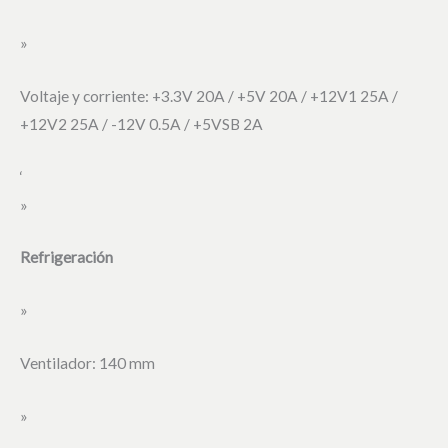
»
Voltaje y corriente: +3.3V 20A / +5V 20A / +12V1 25A /
+12V2 25A / -12V 0.5A / +5VSB 2A
‘
»
Refrigeración
»
Ventilador: 140 mm
»