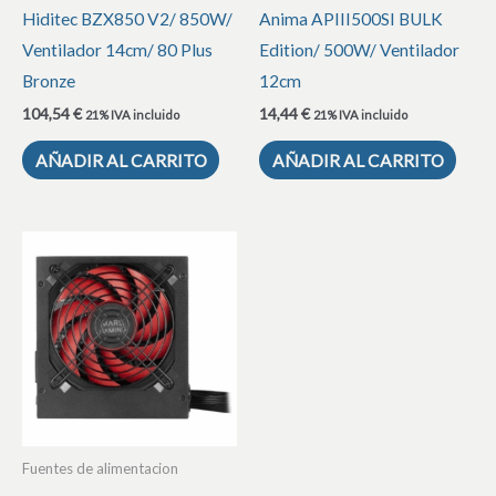
Hiditec BZX850 V2/ 850W/
Anima APIII500SI BULK
Ventilador 14cm/ 80 Plus
Edition/ 500W/ Ventilador
Bronze
12cm
104,54
€
14,44
€
21% IVA incluido
21% IVA incluido
AÑADIR AL CARRITO
AÑADIR AL CARRITO
Fuentes de alimentacion