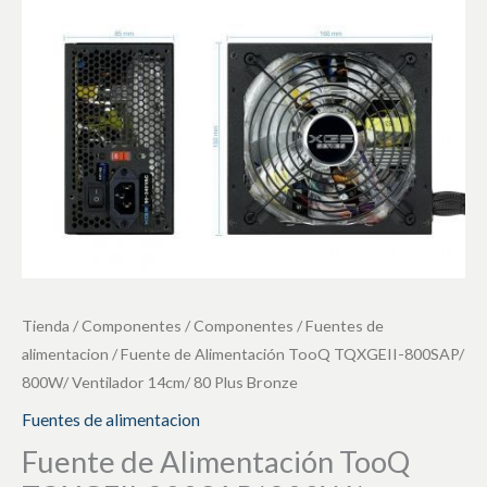
800SAP/
800W/
Ventilador
14cm/
80
Plus
Bronze
cantidad
Tienda
/
Componentes
/
Componentes
/
Fuentes de
alimentacion
/ Fuente de Alimentación TooQ TQXGEII-800SAP/
800W/ Ventilador 14cm/ 80 Plus Bronze
Fuentes de alimentacion
Fuente de Alimentación TooQ