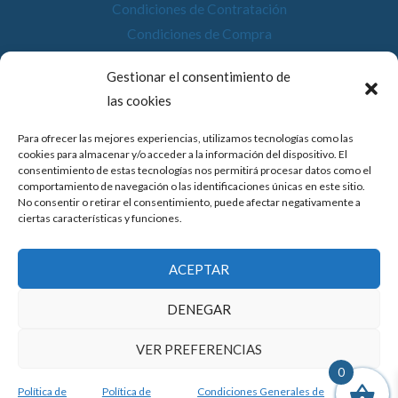
Condiciones de Contratación
Condiciones de Compra
Desistimiento
Gestionar el consentimiento de
Política de Cookies
las cookies
Accesibilidad
Para ofrecer las mejores experiencias, utilizamos tecnologías como las
cookies para almacenar y/o acceder a la información del dispositivo. El
consentimiento de estas tecnologías nos permitirá procesar datos como el
comportamiento de navegación o las identificaciones únicas en este sitio.
No consentir o retirar el consentimiento, puede afectar negativamente a
© 2026 Compostela Digital
ciertas características y funciones.
Financiado por la Unión Europea con el programa de Kit
ACEPTAR
Digital por los fondos Next Generation (EU) del
mecanismo de recuperación y resiliencia.
DENEGAR
VER PREFERENCIAS
0
Política de
Política de
Condiciones Generales de