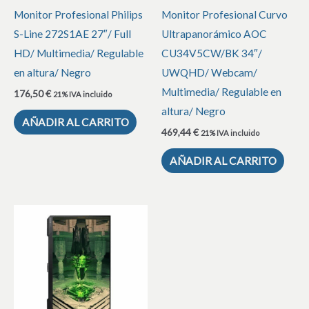
Monitor Profesional Philips
Monitor Profesional Curvo
S-Line 272S1AE 27″/ Full
Ultrapanorámico AOC
HD/ Multimedia/ Regulable
CU34V5CW/BK 34″/
en altura/ Negro
UWQHD/ Webcam/
Multimedia/ Regulable en
176,50
€
21% IVA incluido
altura/ Negro
AÑADIR AL CARRITO
469,44
€
21% IVA incluido
AÑADIR AL CARRITO