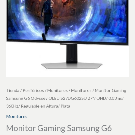
OLED
S27DG602SU
27"/
QHD/
0.03ms/
360Hz/
Regulable
en
Altura/
Plata
cantidad
Tienda
/
Periféricos
/
Monitores
/
Monitores
/ Monitor Gaming
Samsung G6 Odyssey OLED S27DG602SU 27″/ QHD/ 0.03ms/
360Hz/ Regulable en Altura/ Plata
Monitores
Monitor Gaming Samsung G6