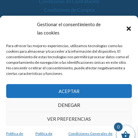
Condiciones de Contratación
Condiciones de Compra
Desistimiento
Gestionar el consentimiento de
Política de Cookies
las cookies
Accesibilidad
Para ofrecer las mejores experiencias, utilizamos tecnologías como las
cookies para almacenar y/o acceder a la información del dispositivo. El
consentimiento de estas tecnologías nos permitirá procesar datos como el
comportamiento de navegación o las identificaciones únicas en este sitio.
No consentir o retirar el consentimiento, puede afectar negativamente a
© 2026 Compostela Digital
ciertas características y funciones.
Financiado por la Unión Europea con el programa de Kit
ACEPTAR
Digital por los fondos Next Generation (EU) del
mecanismo de recuperación y resiliencia.
DENEGAR
VER PREFERENCIAS
0
Política de
Política de
Condiciones Generales de