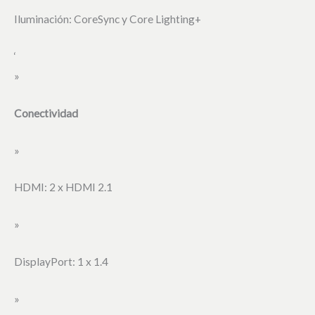
Iluminación: CoreSync y Core Lighting+
‘
»
Conectividad
»
HDMI: 2 x HDMI 2.1
»
DisplayPort: 1 x 1.4
»