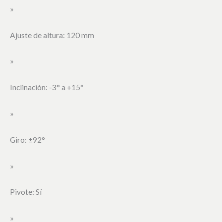
»
Ajuste de altura: 120 mm
»
Inclinación: -3° a +15°
»
Giro: ±92°
»
Pivote: Sí
»