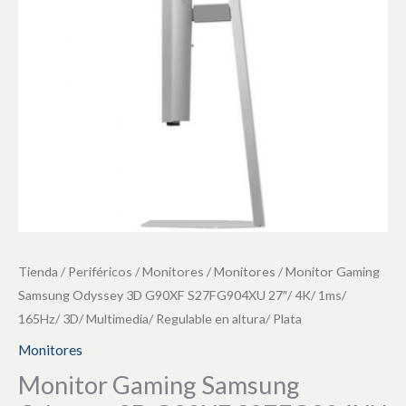
G90XF
S27FG904XU
27"/
4K/
1ms/
165Hz/
3D/
Multimedia/
Regulable
en
altura/
Tienda
/
Periféricos
/
Monitores
/
Monitores
/ Monitor Gaming
Plata
Samsung Odyssey 3D G90XF S27FG904XU 27″/ 4K/ 1ms/
cantidad
165Hz/ 3D/ Multimedia/ Regulable en altura/ Plata
Monitores
Monitor Gaming Samsung