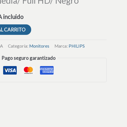
media/ Full HD/ Negro
 incluido
AL CARRITO
0A
Categoría:
Monitores
Marca:
PHILIPS
Pago seguro garantizado