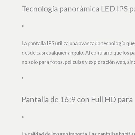
Tecnología panorámica LED IPS pa
»
La pantalla IPS utiliza una avanzada tecnología que
desde casi cualquier ángulo. Al contrario que los p
no solo para fotos, películas y exploración web, si
‘
Pantalla de 16:9 con Full HD para
»
La calidad de imagen importa. Las pantallas habitu