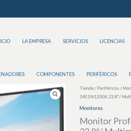
ICIO
LA EMPRESA
SERVICIOS
LICENCIAS
ENADORES
COMPONENTES
PERIFÉRICOS
Monitor
Tienda
/
Periféricos
/
Mon
24E1N1200A 23.8″/ Mult
Profesional
Philips
Monitores
24E1N1200A
Monitor Prof
23.8"/