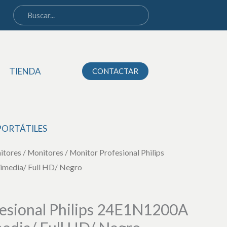
Philips
24E1N1200A
23.8"/
Multimedia/
Full
TIENDA
CONTACTAR
HD/
Negro
cantidad
PORTÁTILES
itores
/
Monitores
/ Monitor Profesional Philips
imedia/ Full HD/ Negro
esional Philips 24E1N1200A