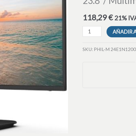
23.8″/ Multi
Multimedia/
Full
118,29
€
21% IVA
HD/
Negro
AÑADIR 
cantidad
SKU:
PHIL-M 24E1N120