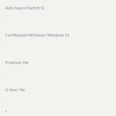
Auto Source Switch: Sí
‘
Certificación Windows: Windows 11
‘
FreeSync: No
‘
G-Sync: No
‘
»