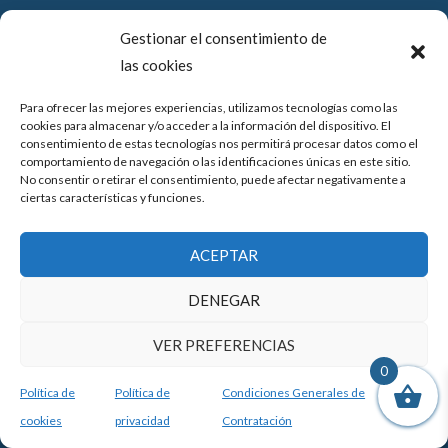
15890, Santiago de Compostela
Gestionar el consentimiento de
las cookies
Teléfono: 981 57 39 35
Para ofrecer las mejores experiencias, utilizamos tecnologías como las
correo@composteladigital.com
cookies para almacenar y/o acceder a la información del dispositivo. El
consentimiento de estas tecnologías nos permitirá procesar datos como el
Enlaces
comportamiento de navegación o las identificaciones únicas en este sitio.
No consentir o retirar el consentimiento, puede afectar negativamente a
ciertas características y funciones.
Política de Privacidad
ACEPTAR
Condiciones de Contratación
Condiciones de Compra
DENEGAR
Desistimiento
VER PREFERENCIAS
Política de Cookies
0
Accesibilidad
Política de
Política de
Condiciones Generales de
cookies
privacidad
Contratación