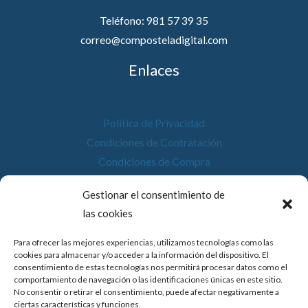
Teléfono: 981 57 39 35
correo@composteladigital.com
Enlaces
Política de Privacidad
Condiciones de Contratación
Condiciones de Compra
Desistimiento
Gestionar el consentimiento de
Política de Cookies
las cookies
Accesibilidad
Para ofrecer las mejores experiencias, utilizamos tecnologías como las
cookies para almacenar y/o acceder a la información del dispositivo. El
consentimiento de estas tecnologías nos permitirá procesar datos como el
comportamiento de navegación o las identificaciones únicas en este sitio.
No consentir o retirar el consentimiento, puede afectar negativamente a
© 2026 Compostela Digital
ciertas características y funciones.