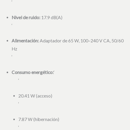
‘
Nivel de ruido:
17.9 dB(A)
‘
Alimentación:
Adaptador de 65 W, 100–240 V CA, 50/60
Hz
‘
Consumo energético:
‘
‘
20.41 W (acceso)
‘
7.87 W (hibernación)
‘