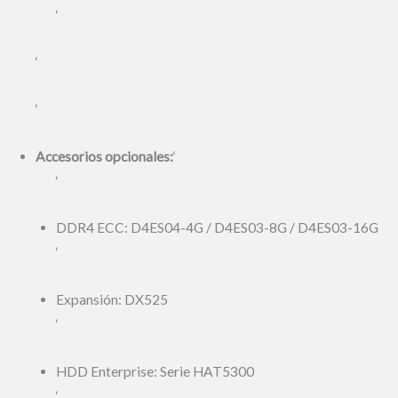
‘
‘
‘
Accesorios opcionales:
‘
‘
DDR4 ECC: D4ES04-4G / D4ES03-8G / D4ES03-16G
‘
Expansión: DX525
‘
HDD Enterprise: Serie HAT5300
‘