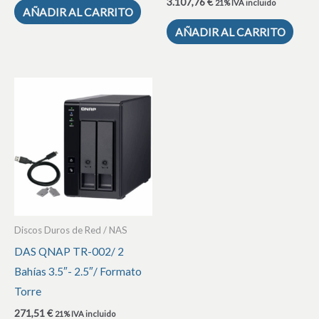
3.107,76
€
21% IVA incluido
AÑADIR AL CARRITO
AÑADIR AL CARRITO
Discos Duros de Red / NAS
DAS QNAP TR-002/ 2
Bahías 3.5″- 2.5″/ Formato
Torre
271,51
€
21% IVA incluido