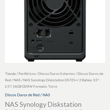
Bahías
3.5"-
2.5"/
16GB
DDR4/
Formato
Torre
cantidad
Tienda
/
Periféricos
/
Discos Duros Externos
/
Discos Duros de
Red / NAS
/ NAS Synology Diskstation DS725+/ 2 Bahías 3.5″-
2.5″/ 16GB DDR4/ Formato Torre
Discos Duros de Red / NAS
NAS Synology Diskstation