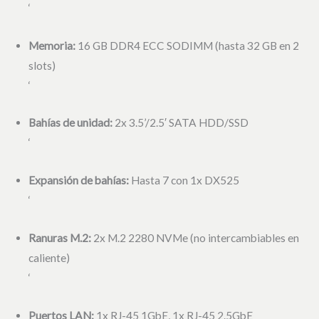
‘
Memoria:
16 GB DDR4 ECC SODIMM (hasta 32 GB en 2
slots)
‘
Bahías de unidad:
2x 3.5’/2.5′ SATA HDD/SSD
‘
Expansión de bahías:
Hasta 7 con 1x DX525
‘
Ranuras M.2:
2x M.2 2280 NVMe (no intercambiables en
caliente)
‘
Puertos LAN:
1x RJ-45 1GbE, 1x RJ-45 2.5GbE