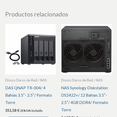
Productos relacionados
Discos Duros de Red / NAS
Discos Duros de Red / NAS
DAS QNAP TR-004/ 4
NAS Synology Diskstation
Bahías 3.5″- 2.5″/ Formato
DS2422+/ 12 Bahías 3.5″-
Torre
2.5″/ 4GB DDR4/ Formato
Torre
351,58
€
21% IVA incluido