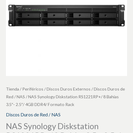
Bahías
3.5"-
2.5"/
4GB
DDR4/
Formato
Rack
cantidad
Tienda
/
Periféricos
/
Discos Duros Externos
/
Discos Duros de
Red / NAS
/ NAS Synology Diskstation RS1221RP+/ 8 Bahías
3.5″- 2.5″/ 4GB DDR4/ Formato Rack
Discos Duros de Red / NAS
NAS Synology Diskstation