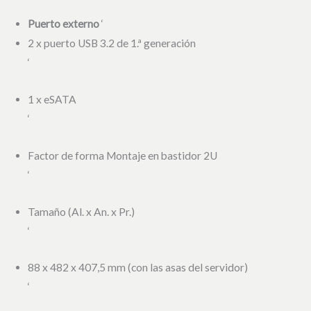
Puerto externo
‘
2 x puerto USB 3.2 de 1.ª generación
‘
1 x eSATA
‘
Factor de forma Montaje en bastidor 2U
‘
Tamaño (Al. x An. x Pr.)
‘
88 x 482 x 407,5 mm (con las asas del servidor)
‘