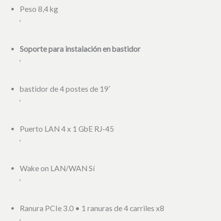
Peso 8,4 kg
‘
Soporte para instalación en bastidor
‘
bastidor de 4 postes de 19′
‘
Puerto LAN 4 x 1 GbE RJ-45
‘
Wake on LAN/WAN Sí
‘
Ranura PCIe 3.0 • 1 ranuras de 4 carriles x8