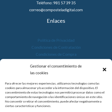
Teléfono: 981 57 39 35
correo@composteladigital.com
Enlaces
Política de Privacidad
Condiciones de Contratación
Condiciones de Compra
Desistimiento
Gestionar el consentimiento de
Política de Cookies
las cookies
Accesibilidad
Para ofrecer las mejores experiencias, utilizamos tecnologías como las
cookies para almacenar y/o acceder a la información del dispositivo. El
consentimiento de estas tecnologías nos permitirá procesar datos como el
comportamiento de navegación o las identificaciones únicas en este sitio.
No consentir o retirar el consentimiento, puede afectar negativamente a
© 2026 Compostela Digital
ciertas características y funciones.