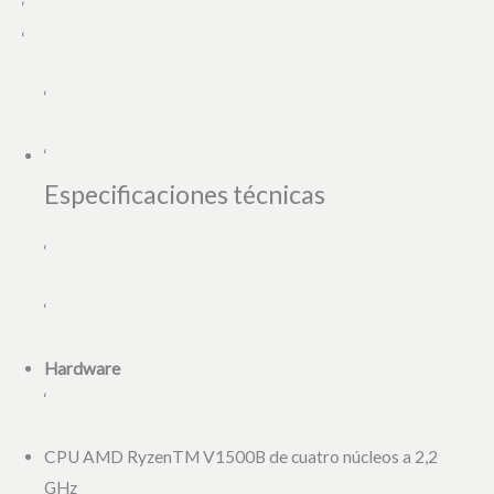
‘
‘
‘
‘
Especificaciones técnicas
‘
‘
Hardware
‘
CPU AMD RyzenTM V1500B de cuatro núcleos a 2,2
GHz