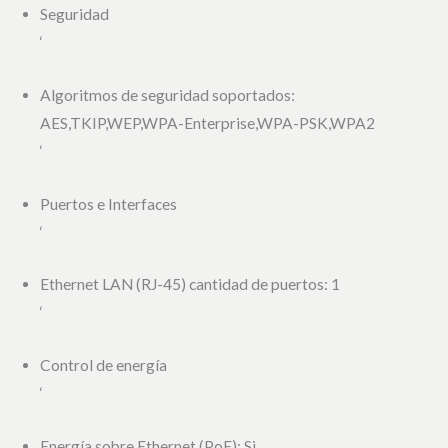
Seguridad
‘
Algoritmos de seguridad soportados:
AES,TKIP,WEP,WPA-Enterprise,WPA-PSK,WPA2
‘
Puertos e Interfaces
‘
Ethernet LAN (RJ-45) cantidad de puertos: 1
‘
Control de energía
‘
Energía sobre Ethernet (PoE): Si