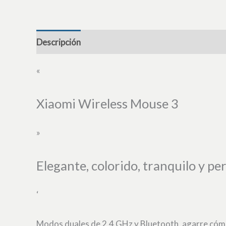
Descripción
«
Xiaomi Wireless Mouse 3
»
Elegante, colorido, tranquilo y per
‘
Modos duales de 2,4 GHz y Bluetooth, agarre cómod