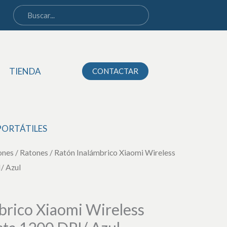
Xiaomi
Wireless
Mouse
3/
Hasta
TIENDA
CONTACTAR
1200
DPI/
Azul
PORTÁTILES
cantidad
ones
/
Ratones
/ Ratón Inalámbrico Xiaomi Wireless
/ Azul
brico Xiaomi Wireless