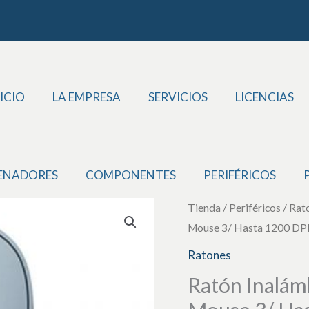
ICIO
LA EMPRESA
SERVICIOS
LICENCIAS
ENADORES
COMPONENTES
PERIFÉRICOS
Ratón
Tienda
/
Periféricos
/
Rat
Mouse 3/ Hasta 1200 DPI
Inalámbrico
Xiaomi
Ratones
Wireless
Ratón Inalám
Mouse