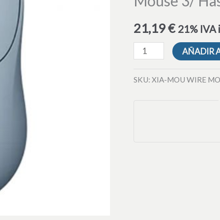
Mouse 3/ Has
3/
Hasta
21,19
€
21% IVA 
1200
DPI/
AÑADIR 
Azul
cantidad
SKU:
XIA-MOU WIRE MO