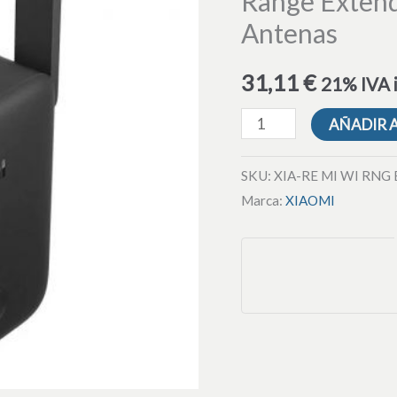
Range Exten
Range
Antenas
Extender
AC1200
31,11
€
21% IVA 
1200Mbps/
2
AÑADIR 
Antenas
cantidad
SKU:
XIA-RE MI WI RNG
Marca:
XIAOMI