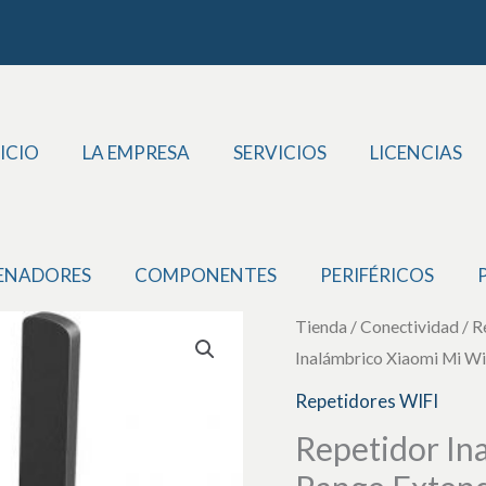
ICIO
LA EMPRESA
SERVICIOS
LICENCIAS
ENADORES
COMPONENTES
PERIFÉRICOS
Repetidor
Tienda
/
Conectividad / R
Inalámbrico Xiaomi Mi W
Inalámbrico
Xiaomi
Repetidores WIFI
Mi
Repetidor In
WiFi