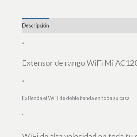
Descripción
«
Extensor de rango WiFi Mi AC12
»
Extienda el WiFi de doble banda en toda su casa
‘
WiFi de alta velocidad en toda tu 