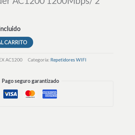
der AC1200 1200Mbps/ 2
incluido
AL CARRITO
 EX AC1200
Categoría:
Repetidores WIFI
Pago seguro garantizado