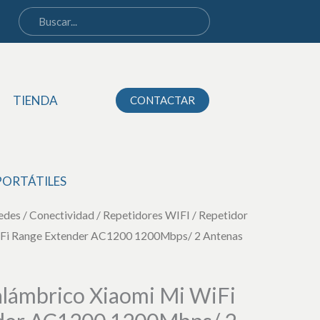
Mi
WiFi
Range
Extender
TIENDA
CONTACTAR
AC1200
1200Mbps/
2
Antenas
PORTÁTILES
cantidad
edes
/
Conectividad
/
Repetidores WIFI
/ Repetidor
iFi Range Extender AC1200 1200Mbps/ 2 Antenas
alámbrico Xiaomi Mi WiFi