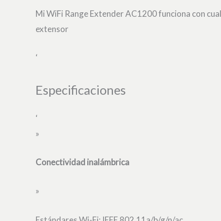
Mi WiFi Range Extender AC1200 funciona con cualq
extensor
‘
Especificaciones
‘
»
Conectividad inalámbrica
»
Estándares Wi-Fi: IEEE 802.11a/b/g/n/ac