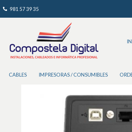
Ir
981 57 39 35
al
contenido
IN
CABLES
IMPRESORAS / CONSUMIBLES
ORD