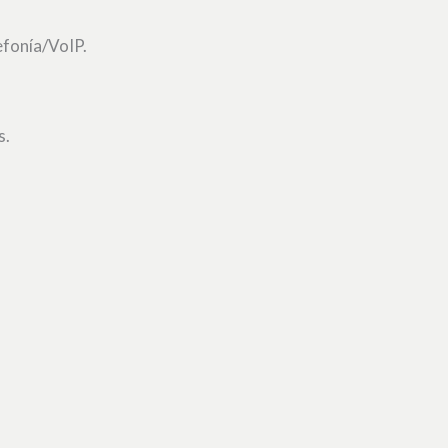
efonía/VoIP.
s.