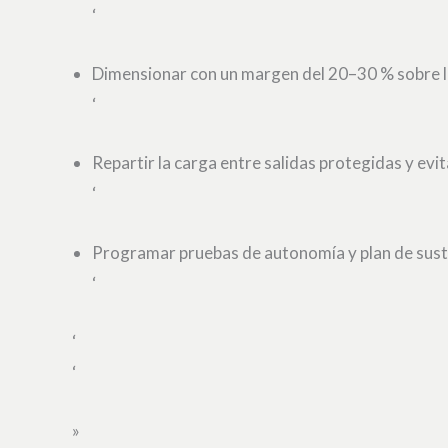
‘
Dimensionar con un margen del 20–30 % sobre la
‘
Repartir la carga entre salidas protegidas y evi
‘
Programar pruebas de autonomía y plan de susti
‘
‘
‘
»