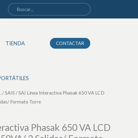
Phasak
650
VA
LCD
TIENDA
CONTACTAR
Interactive/
650VA/
2
Salidas/
PORTÁTILES
Formato
.
/
SAIS
/ SAI Línea Interactiva Phasak 650 VA LCD
Torre
idas/ Formato Torre
cantidad
teractiva Phasak 650 VA LCD