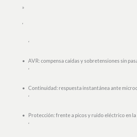
»
‘
‘
AVR: compensa caídas y sobretensiones sin pasa
‘
Continuidad: respuesta instantánea ante micro
‘
Protección: frente a picos y ruido eléctrico en la 
‘