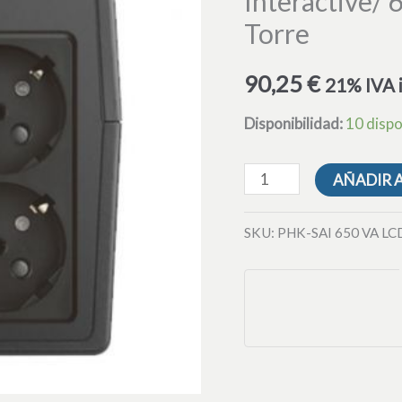
Interactive/ 
VA
Torre
LCD
Interactive/
90,25
€
21% IVA 
650VA/
2
Disponibilidad:
10 dispo
Salidas/
Formato
AÑADIR 
Torre
cantidad
SKU:
PHK-SAI 650 VA LC