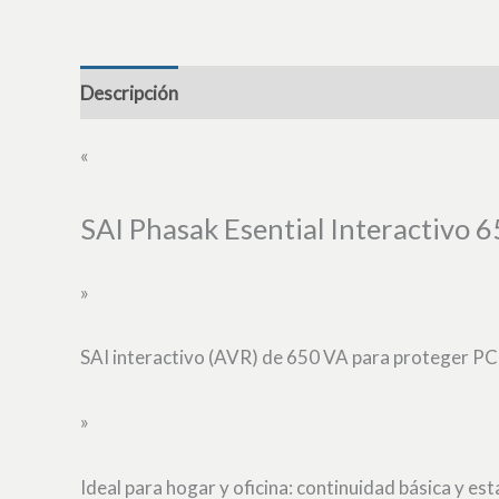
Descripción
«
SAI Phasak Esential Interactivo 
»
SAI interactivo (AVR) de 650 VA para proteger PCs,
»
Ideal para hogar y oficina: continuidad básica y esta