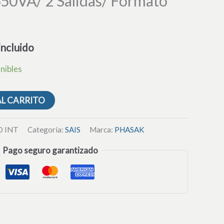
650VA/ 2 Salidas/ Formato
incluido
nibles
AL CARRITO
D INT
Categoría:
SAIS
Marca:
PHASAK
Pago seguro garantizado