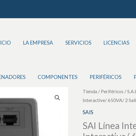
ICIO
LA EMPRESA
SERVICIOS
LICENCIAS
ENADORES
COMPONENTES
PERIFÉRICOS
SAI
Tienda
/
Periféricos
/
S.A.I
Interactive/ 650VA/ 2 Sal
Línea
Interactiva
SAIS
Phasak
SAI Línea In
650