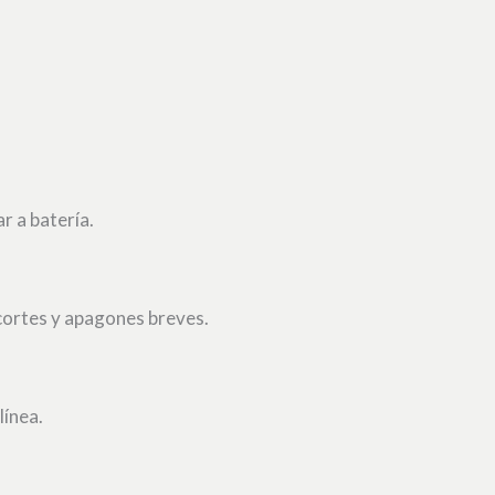
r a batería.
cortes y apagones breves.
línea.