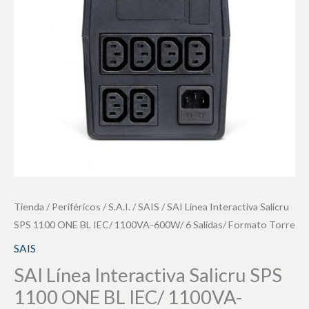
1100
ONE
BL
IEC/
1100VA-
600W/
6
Salidas/
Formato
Torre
cantidad
Tienda
/
Periféricos
/
S.A.I.
/
SAIS
/ SAI Línea Interactiva Salicru
SPS 1100 ONE BL IEC/ 1100VA-600W/ 6 Salidas/ Formato Torre
SAIS
SAI Línea Interactiva Salicru SPS
1100 ONE BL IEC/ 1100VA-