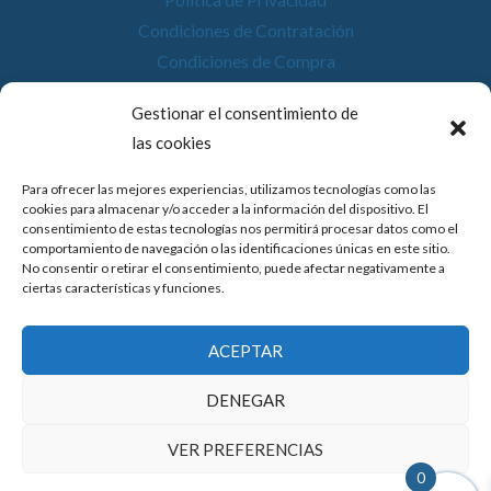
Condiciones de Contratación
Condiciones de Compra
Desistimiento
Gestionar el consentimiento de
Política de Cookies
las cookies
Accesibilidad
Para ofrecer las mejores experiencias, utilizamos tecnologías como las
cookies para almacenar y/o acceder a la información del dispositivo. El
consentimiento de estas tecnologías nos permitirá procesar datos como el
comportamiento de navegación o las identificaciones únicas en este sitio.
No consentir o retirar el consentimiento, puede afectar negativamente a
© 2026 Compostela Digital
ciertas características y funciones.
Financiado por la Unión Europea con el programa de Kit
ACEPTAR
Digital por los fondos Next Generation (EU) del
mecanismo de recuperación y resiliencia.
DENEGAR
VER PREFERENCIAS
0