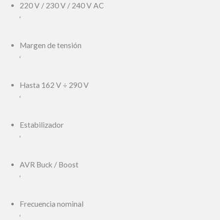
220 V / 230 V / 240 V AC
‘
Margen de tensión
‘
Hasta 162 V ÷ 290 V
‘
Estabilizador
‘
AVR Buck / Boost
‘
Frecuencia nominal
‘