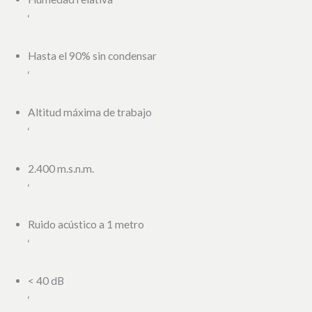
‘
Hasta el 90% sin condensar
‘
Altitud máxima de trabajo
‘
2.400 m.s.n.m.
‘
Ruido acústico a 1 metro
‘
< 40 dB
‘