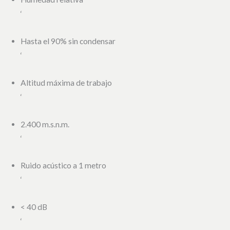
‘
Hasta el 90% sin condensar
‘
Altitud máxima de trabajo
‘
2.400 m.s.n.m.
‘
Ruido acústico a 1 metro
‘
< 40 dB
‘