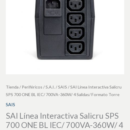
700
ONE
BL
IEC/
700VA-
360W/
4
Salidas/
Formato
Torre
cantidad
Tienda
/
Periféricos
/
S.A.I.
/
SAIS
/ SAI Línea Interactiva Salicru
SPS 700 ONE BL IEC/ 700VA-360W/ 4 Salidas/ Formato Torre
SAIS
SAI Línea Interactiva Salicru SPS
700 ONE BL IEC/ 700VA-360W/ 4