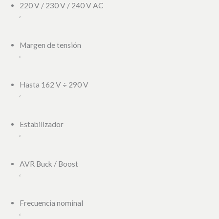
220 V / 230 V / 240 V AC
‘
Margen de tensión
‘
Hasta 162 V ÷ 290 V
‘
Estabilizador
‘
AVR Buck / Boost
‘
Frecuencia nominal
‘