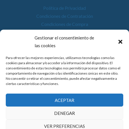
Política de Privacidad
Condiciones de Contratación
Condiciones de Compra
Desistimiento
Gestionar el consentimiento de
Política de Cookies
las cookies
Accesibilidad
Para ofrecer las mejores experiencias, utilizamos tecnologías como las
cookies para almacenar y/o acceder a la información del dispositivo. El
consentimiento de estas tecnologías nos permitirá procesar datos como el
comportamiento de navegación o las identificaciones únicas en este sitio.
No consentir o retirar el consentimiento, puede afectar negativamente a
© 2026 Compostela Digital
ciertas características y funciones.
Financiado por la Unión Europea con el programa de Kit
ACEPTAR
Digital por los fondos Next Generation (EU) del
mecanismo de recuperación y resiliencia.
DENEGAR
VER PREFERENCIAS