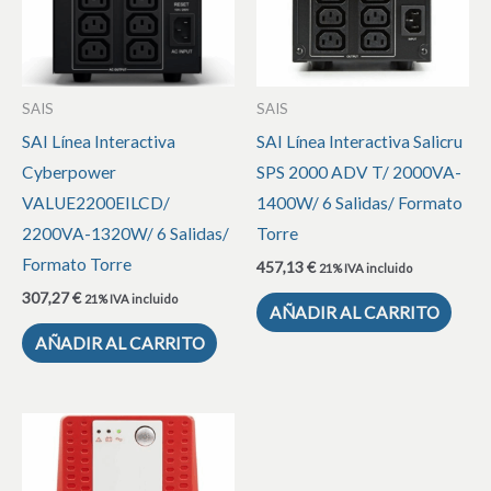
SAIS
SAIS
SAI Línea Interactiva
SAI Línea Interactiva Salicru
Cyberpower
SPS 2000 ADV T/ 2000VA-
VALUE2200EILCD/
1400W/ 6 Salidas/ Formato
2200VA-1320W/ 6 Salidas/
Torre
Formato Torre
457,13
€
21% IVA incluido
307,27
€
21% IVA incluido
AÑADIR AL CARRITO
AÑADIR AL CARRITO