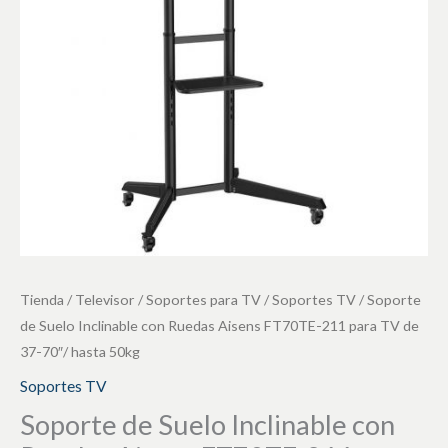
Ruedas
Aisens
FT70TE-
211
para
TV
de
37-
70"/
hasta
50kg
Tienda
/
Televisor
/
Soportes para TV
/
Soportes TV
/ Soporte
cantidad
de Suelo Inclinable con Ruedas Aisens FT70TE-211 para TV de
37-70″/ hasta 50kg
Soportes TV
Soporte de Suelo Inclinable con