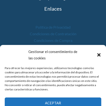
Enlaces
Política de Privacidad
Condiciones de Contratación
Condiciones de Compra
Desistimiento
Gestionar el consentimiento de
Política de Cookies
las cookies
Accesibilidad
Para ofrecer las mejores experiencias, utilizamos tecnologías como las
cookies para almacenar y/o acceder a la información del dispositivo. El
consentimiento de estas tecnologías nos permitirá procesar datos como el
comportamiento de navegación o las identificaciones únicas en este sitio.
No consentir o retirar el consentimiento, puede afectar negativamente a
© 2026 Compostela Digital
ciertas características y funciones.
Financiado por la Unión Europea con el programa de Kit
ACEPTAR
Digital por los fondos Next Generation (EU) del