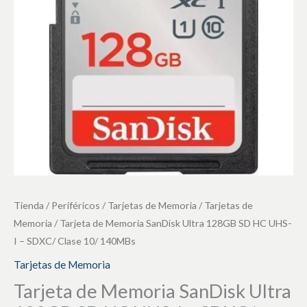
128GB
SD
HC
UHS-
I
-
SDXC/
Clase
10/
140MBs
cantidad
Tienda
/
Periféricos
/
Tarjetas de Memoria
/
Tarjetas de
Memoria
/ Tarjeta de Memoria SanDisk Ultra 128GB SD HC UHS-
I – SDXC/ Clase 10/ 140MBs
Tarjetas de Memoria
Tarjeta de Memoria SanDisk Ultra