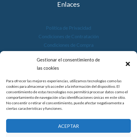
Enlaces
Política de Privacidad
Condiciones de Contratación
Condiciones de Compra
Desistimiento
Gestionar el consentimiento de
Política de Cookies
las cookies
Accesibilidad
Para ofrecer las mejores experiencias, utilizamos tecnologías como las
cookies para almacenar y/o acceder a la información del dispositivo. El
consentimiento de estas tecnologías nos permitirá procesar datos como el
comportamiento de navegación o las identificaciones únicas en este sitio.
No consentir o retirar el consentimiento, puede afectar negativamente a
© 2026 Compostela Digital
ciertas características y funciones.
Financiado por la Unión Europea con el programa de Kit
ACEPTAR
Digital por los fondos Next Generation (EU) del
mecanismo de recuperación y resiliencia.