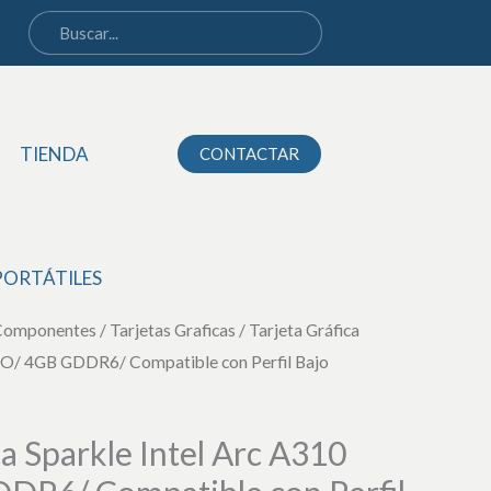
Intel
Arc
A310
ECO/
TIENDA
CONTACTAR
4GB
GDDR6/
Compatible
con
PORTÁTILES
Perfil
Componentes
/
Bajo
Tarjetas Graficas
/ Tarjeta Gráfica
CO/ 4GB GDDR6/ Compatible con Perfil Bajo
cantidad
ca Sparkle Intel Arc A310