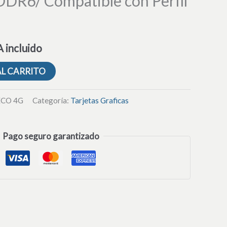
DR6/ Compatible con Perfil
 incluido
AL CARRITO
ECO 4G
Categoría:
Tarjetas Graficas
Pago seguro garantizado