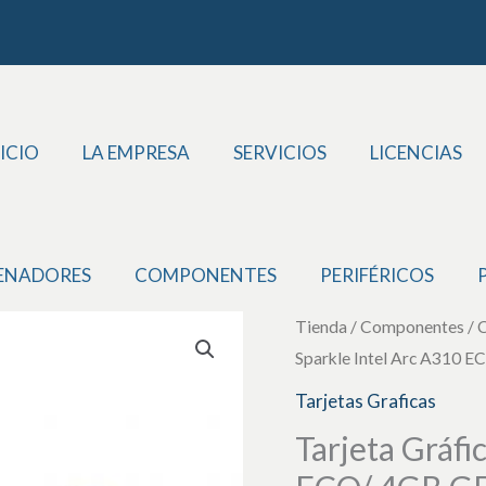
ICIO
LA EMPRESA
SERVICIOS
LICENCIAS
ENADORES
COMPONENTES
PERIFÉRICOS
Tarjeta
Tienda
/
Componentes
/
Sparkle Intel Arc A310 E
Gráfica
Sparkle
Tarjetas Graficas
Intel
Tarjeta Gráfi
Arc