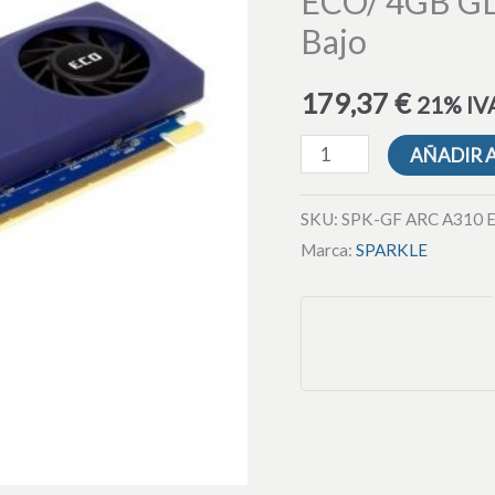
ECO/ 4GB GD
A310
Bajo
ECO/
4GB
179,37
€
21% IVA
GDDR6/
Compatible
AÑADIR 
con
Perfil
SKU:
SPK-GF ARC A310 
Bajo
Marca:
SPARKLE
cantidad