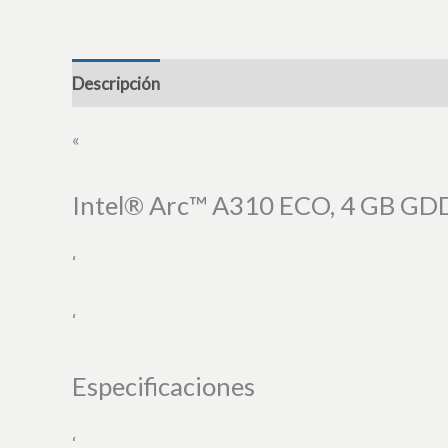
Descripción
«
Intel® Arc™ A310 ECO, 4 GB G
‘
‘
Especificaciones
‘