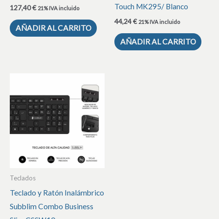
Touch MK295/ Blanco
127,40
€
21% IVA incluido
44,24
€
21% IVA incluido
AÑADIR AL CARRITO
AÑADIR AL CARRITO
Teclados
Teclado y Ratón Inalámbrico
Subblim Combo Business