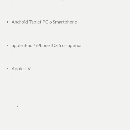
‘
Android Tablet PC o Smartphone
‘
apple iPad / iPhone IOS 5 o superior
‘
Apple TV
‘
‘
‘
‘