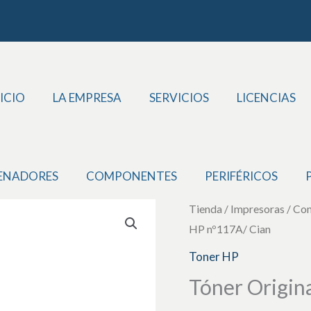
ICIO
LA EMPRESA
SERVICIOS
LICENCIAS
ENADORES
COMPONENTES
PERIFÉRICOS
Tóner
Tienda
/
Impresoras / Co
HP nº117A/ Cian
Original
HP
Toner HP
nº117A/
Tóner Origin
Cian