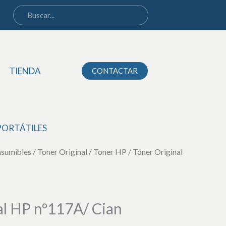
HP
nº117A/
Cian
cantidad
TIENDA
CONTACTAR
PORTÁTILES
nsumibles
/
Toner Original
/
Toner HP
/ Tóner Original
al HP nº117A/ Cian