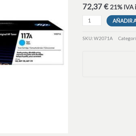
cantidad
72,37
€
21% IVA 
AÑADIR 
SKU:
W2071A
Categor