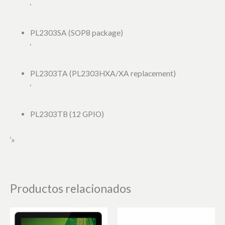
‘
PL2303SA (SOP8 package)
‘
PL2303TA (PL2303HXA/XA replacement)
‘
PL2303TB (12 GPIO)
‘»
Productos relacionados