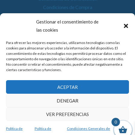
Condiciones de Compra
Desistimiento
Gestionar el consentimiento de
Política de Cookies
las cookies
Accesibilidad
Para ofrecer las mejores experiencias, utilizamos tecnologías como las
cookies para almacenar y/o acceder a la información del dispositivo. El
consentimiento de estas tecnologías nos permitirá procesar datos como el
comportamiento de navegación o las identificaciones únicas en este sitio.
No consentir o retirar el consentimiento, puede afectar negativamente a
© 2026 Compostela Digital
ciertas características y funciones.
Financiado por la Unión Europea con el programa de Kit
ACEPTAR
Digital por los fondos Next Generation (EU) del
mecanismo de recuperación y resiliencia.
DENEGAR
VER PREFERENCIAS
0
Política de
Política de
Condiciones Generales de