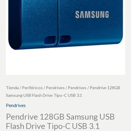
Drive
Tipo-
C
USB
3.1
cantidad
Tienda
/
Periféricos
/
Pendrives
/
Pendrives
/ Pendrive 128GB
Samsung USB Flash Drive Tipo-C USB 3.1
Pendrives
Pendrive 128GB Samsung USB
Flash Drive Tipo-C USB 3.1